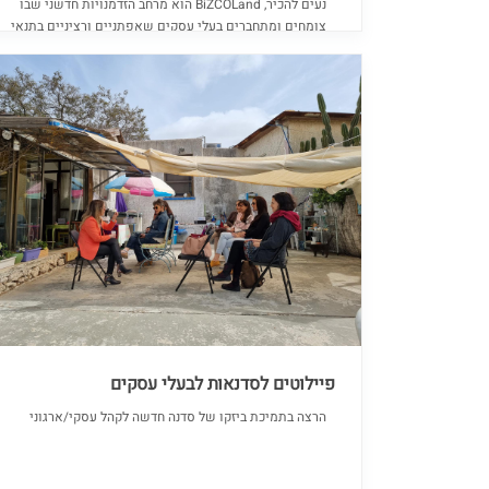
נעים להכיר, BiZCOLand הוא מרחב הזדמנויות חדשני שבו
צומחים ומתחברים בעלי עסקים שאפתניים ורציניים בתנאי
חממה תומכת. BiZCOLand משלב עשיה ענפה אונליין
ואופליין באמצעות 4 מרחבי התפתחות, המציעים מגוון
פלטפורמות המאפשרות לך לנוע קדימה, בהנאה וביוזמה.
פיילוטים לסדנאות לבעלי עסקים
הרצה בתמיכת ביזקו של סדנה חדשה לקהל עסקי/ארגוני