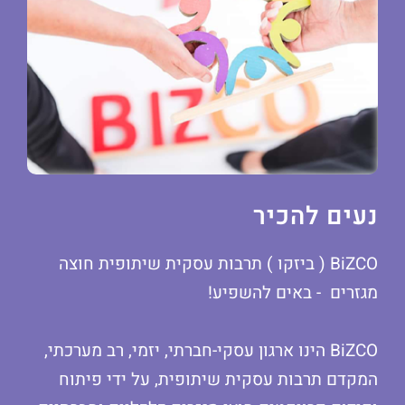
נעים להכיר
BiZCO ( ביזקו ) תרבות עסקית שיתופית חוצה
מגזרים - באים להשפיע!
BiZCO הינו ארגון עסקי-חברתי, יזמי, רב מערכתי,
המקדם תרבות עסקית שיתופית, על ידי פיתוח