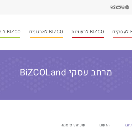
ם
BIZCO לרשויות
BIZCO לארגונים
BIZCO לעמותות
מרחב עסקי BiZCOLand
חבר
הרשם
שכחתי סיסמה