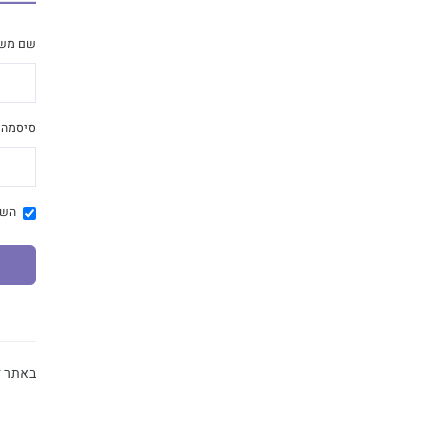
שם מש
סיסמה
השא
באתר זה מתבצע ש