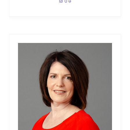
0 ₪
0