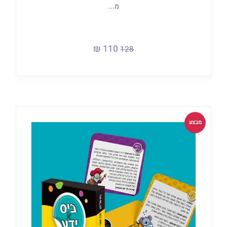
מ...
110 ₪
128
מבצע