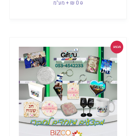
0 ₪ + מע"מ
0
מבצע