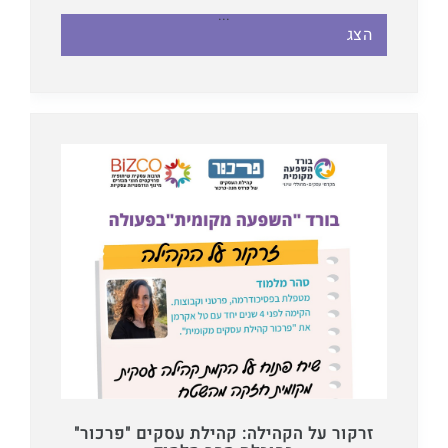
...
הצג
זרקור על הקהילה: קהילת עסקים "פרכור"