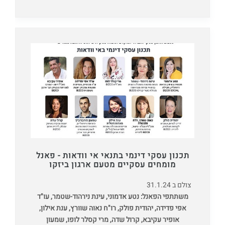
תכנון עסקי דינמי בתנאי אי וודאות - פאנל
מומחים עסקיים מטעם ארגון ביזקו
צולם ב 31.1.24
משתתפי הפאנל: נטע אדמוני, עינת נירהוד-שטמר, עו"ד
אפי פדידה, יהודית פולק, רו"ח נאוה שוורץ, ענת אילון,
אופיר עקיבא, קרול שדה, מרי קסלר לופו, שמעון