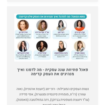
פאנל פתיחת שנה עסקית - מה לדמנו ואיך
מנהיגים את העסק קדימה
נשות העסקים המובילות - רוני יונג (יועצת ארגונית), נאוה
שוורץ (רו"ח, מומחית פיננסית ומגשרת), אפי פדידה
(עו"ד ויועצת משפטית בביזקו), נינה גמזולטובה (מאמנת),