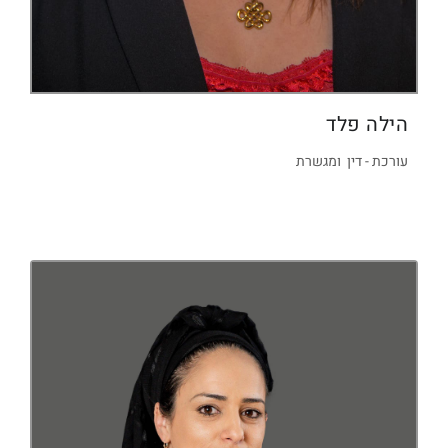
הילה פלד
עורכת - דין ומגשרת