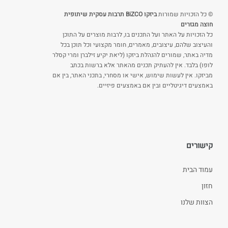
© כל הזכויות שמורות
ביזקו BiZCO תרבות עסקית שיתופית
חוצה מגזרים
כל הזכויות על האתר ועל התכנים בו, לרבות מוצרים על התוכן
והעיצוב שלהם, עיצובים, מאמרים, חומר מקצועי וכל תוכן בכל
מדיה באתר, שמורים להנהלת ביזקו (ליאת יקיע זילברן ומרי קסלר
לופו) בלבד. אין להעתיק תכנים מהאתר אלא ברשות בכתב
מביזקו. אין לעשות שימוש, אישי או מסחרי, בתכני האתר, בין אם
באמצעים דיגיטליים ובין אם באמצעים פיזיים.
קישורים
עמוד הבית
חזון
הצוות שלנו