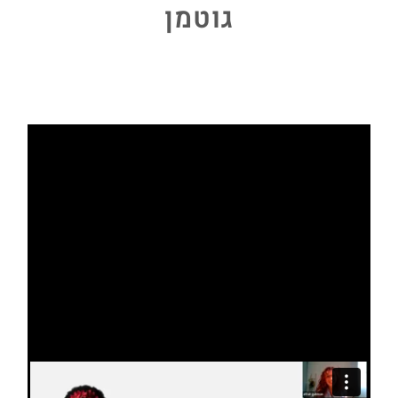
גוטמן