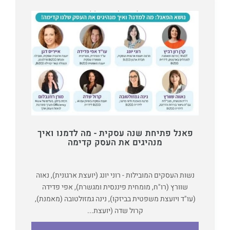
פאנל פתיחת שנה עסקית - מה לדמנו ואיך
מנהיגים את העסק קדימה
נשות העסקים המובילות - רוני יונג (יועצת ארגונית), נאוה
שוורץ (רו"ח, מומחית פיננסית ומגשרת), אפי פדידה
(עו"ד ויועצת משפטית בביזקו), נינה גמזולטובה (מאמנת),
קרול שדה (יועצת...