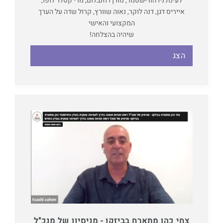
לעינת נירהוד-שטמר, מורן רוזנבלום, מרי קסלר לופו,
אייריס דגן, דנה לוקר, נאוה שוורץ, קרול שדה על הערך
המקצועי והאישי
שיהיה בהצלחה!
הצג
צחי כהן מתארח בביזקו - מניסיון של מנכ"ל